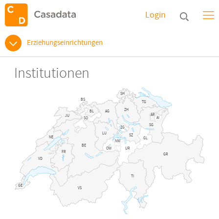
Login
Erziehungseinrichtungen
Institutionen
SH
BS
TG
ZH
BL
AG
AR
JU
AI
SO
SG
ZG
LU
SZ
NE
GL
NW
BE
OW
UR
FR
GR
VD
TI
GE
VS