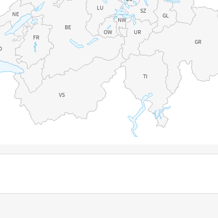
LU
SZ
NE
GL
NW
BE
OW
UR
FR
GR
D
TI
VS
n