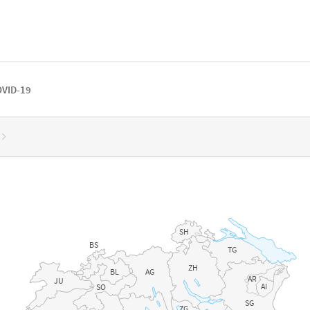
VID-19
SH
BS
TG
ZH
BL
AG
AR
JU
AI
SO
SG
ZG