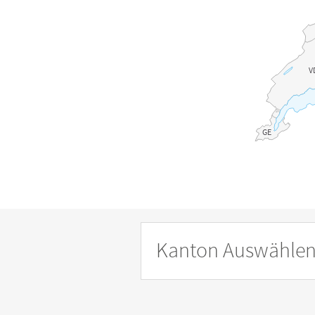
V
GE
Kanton Auswähle