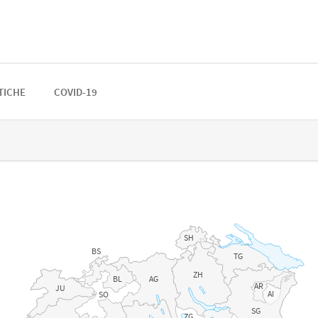
STICHE
COVID-19
SH
BS
TG
ZH
BL
AG
AR
JU
AI
SO
SG
ZG