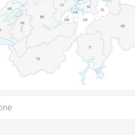
LU
SZ
NE
GL
NW
BE
OW
UR
FR
GR
D
TI
VS
tone