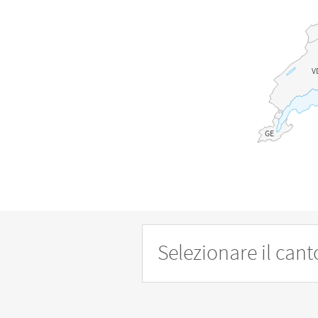
V
GE
Selezionare il can