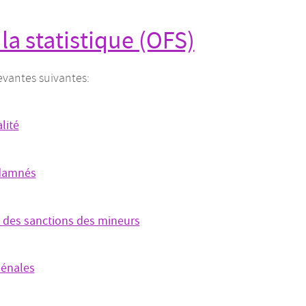
 la statistique (OFS)
evantes suivantes:
lité
damnés
ns des sanctions des mineurs
pénales