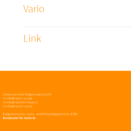
Vario
Link